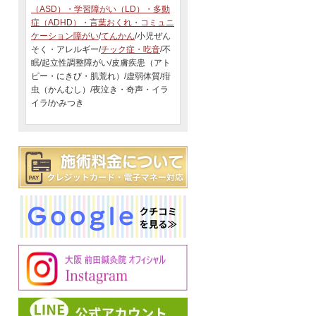
（ASD）・学習障がい（LD）・多動
症（ADHD）・言葉おくれ・コミュニ
ケーション障がい
/
てんかん
/小児ぜん
そく・アレルギー/
チック症・吃音
/不
眠/起立性調整障がい/皮膚疾患（アト
ピー・にきび・肌荒れ）/虚弱体質/疳
虫（かんむし）/夜泣き・奇声・イラ
イラ/かみつき