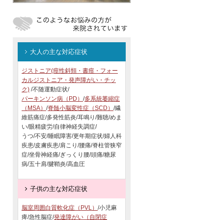
大人の主な対応症状
ジストニア(痙性斜頸・書痙・フォー
カルジストニア・発声障がい・チッ
ク)
/不随運動症状/
パーキンソン病（PD）
/
多系統萎縮症
（MSA）
/
脊髄小脳変性症（SCD）
/繊
維筋痛症/多発性筋炎/耳鳴り/難聴/めま
い/眼精疲労/自律神経失調症/
うつ/不安/睡眠障害/更年期症状/婦人科
疾患/皮膚疾患/肩こり/腰痛/脊柱管狭窄
症/坐骨神経痛/ぎっくり腰/頭痛/糖尿
病/五十肩/腱鞘炎/高血圧
子供の主な対応症状
脳室周囲白質軟化症（PVL）
/小児麻
痺/急性脳症/
発達障がい（自閉症