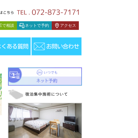
っと診ましょう』
NEで相談
ネットで予約
アクセス
っと診ましょう』
＞
玉川温泉 湯治体験記