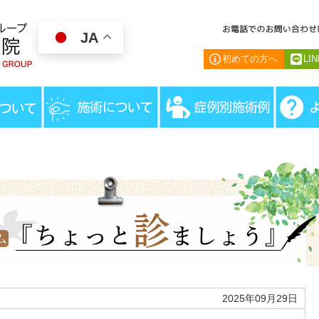
JA
院長コラム『ちょ
初めての方へ
LI
HOME
＞
院長コラム『ちょ
2025年09月29日