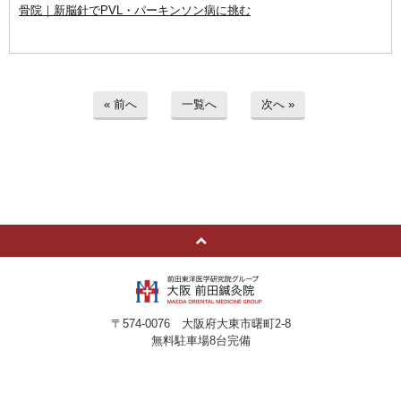
骨院｜新脳針でPVL・パーキンソン病に挑む
« 前へ
一覧へ
次へ »
〒574-0076 大阪府大東市曙町2-8
無料駐車場8台完備