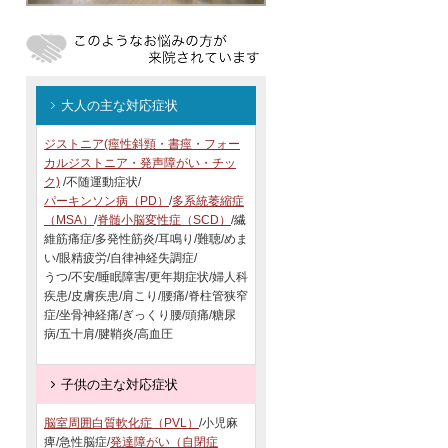
大人の主な対応症状
ジストニア(痙性斜頸・書痙・フォー
カルジストニア・発声障がい・チッ
ク)
/不随運動症状/
パーキンソン病（PD）
/
多系統萎縮症
（MSA）
/
脊髄小脳変性症（SCD）
/繊
維筋痛症/多発性筋炎/耳鳴り/難聴/めま
い/眼精疲労/自律神経失調症/
うつ/不安/睡眠障害/更年期症状/婦人科
疾患/皮膚疾患/肩こり/腰痛/脊柱管狭窄
症/坐骨神経痛/ぎっくり腰/頭痛/糖尿
病/五十肩/腱鞘炎/高血圧
子供の主な対応症状
脳室周囲白質軟化症（PVL）
/小児麻
痺/急性脳症/
発達障がい（自閉症