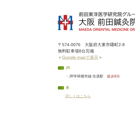
〒574-0076 大阪府大東市曙町2-8
無料駐車場8台完備
＜
Google mapで表示
＞
JR
・JR学研都市線 住道駅
徒歩8分
車
詳しくはこちら