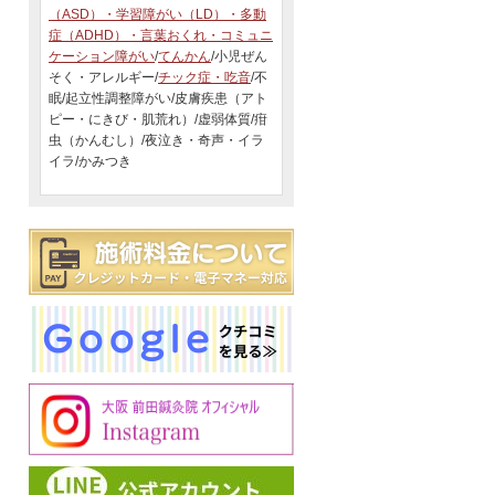
（ASD）・学習障がい（LD）・多動
症（ADHD）・言葉おくれ・コミュニ
ケーション障がい
/
てんかん
/小児ぜん
そく・アレルギー/
チック症・吃音
/不
眠/起立性調整障がい/皮膚疾患（アト
ピー・にきび・肌荒れ）/虚弱体質/疳
虫（かんむし）/夜泣き・奇声・イラ
イラ/かみつき