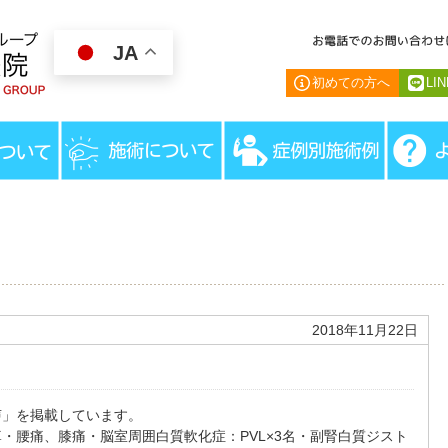
JA
初めての方へ
LI
HOME
＞
お
2018年11月22日
声」を掲載しています。
・腰痛、膝痛・脳室周囲白質軟化症：PVL×3名・副腎白質ジスト