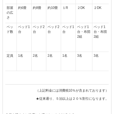
部屋
約6畳
約8畳
約10畳
１R
２DK
２DK
の広
さ
ベッ
ベッド1
ベッド2
ベッド2
ベッド1
ベッド1
ベッド1
ド数
台
台
台
台
台・布団
台・布団
2組
2組
定員
1名
2名
2名
1名
3名
3名
（上記料金には消費税10％が含まれております）
★従来通り、５泊以上は２０％割引になります。