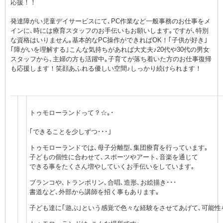
応援！！
発達障がい児童デイサービスにて､PC作業など一般事務のお仕事をメ
インに､時には療育スタッフのお手伝いもお願いします｡ですが､特別
な資格はいりません｡基本的なPC操作ができればOK！｢子供が好き｣
｢障がいを理解する｣こんな気持ちがあれば大丈夫♪20代や30代の男女
スタッフから､主婦の方も活躍中｡子育てが落ち着いた方のお仕事復帰
も応援します！笑顔あふれる優しい空間♪しっかり続けられます！
トゥモローランドって？☆｡･
｢できることを少しずつ･･･｣
トゥモローランドでは､母子分離型､集団療育を行っています｡
子どもの個性に合わせて､スポーツやアート､音楽を通じて
できる事をたくさん増やしていくお手伝いをしています｡
ブランコや､トランポリン､合唱､造形､お絵描き･･･
書道など､外部から講師を招く事もあります｡
子ども達に｢遊ぶ｣という感覚で色々な経験をさせてあげて､可能性