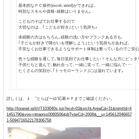
基本的なＰＣ操作(excel､word)ができれば､
特別なスキルや資格･経験はいりません｡
こどものそばでお仕事するので
大切なのは…｢こどもが好き｣という気持ち♪
未経験の方はもちろん､経験の浅い方やブランクある方も､
｢子どもが好きで障がいを理解しよう｣という気持ちがあれば､
不安なくお仕事できるようなサポート体制は整っているのでご安心
色々な経験を通して､毎日笑顔でお仕事したい！そんな方にピッタ
子供たちと遊んで､触れ合って､一緒に笑って､一緒に悩んで･･･
たくさんの笑顔が､｢トゥモローランド｣には溢れています｡
詳しくは、⇓ ”とらばーゆ”応募ＨＰまでご確認ください。
http://toranet.jp/t/r/T103040s.jsp?ecd=03&srchLAreaCd=31&rqmtId=4
1451790&vos=ntraprss0080506&jbTypeCd=2008&__u=145612046657
1-5094716522178306758