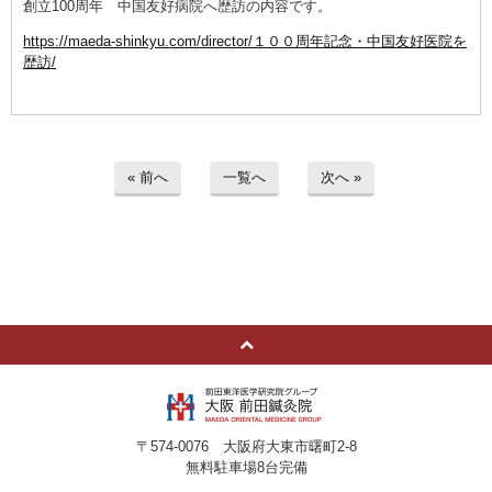
創立100周年 中国友好病院へ歴訪の内容です。
https://maeda-shinkyu.com/director/１００周年記念・中国友好医院を
歴訪/
« 前へ
一覧へ
次へ »
〒574-0076 大阪府大東市曙町2-8
無料駐車場8台完備