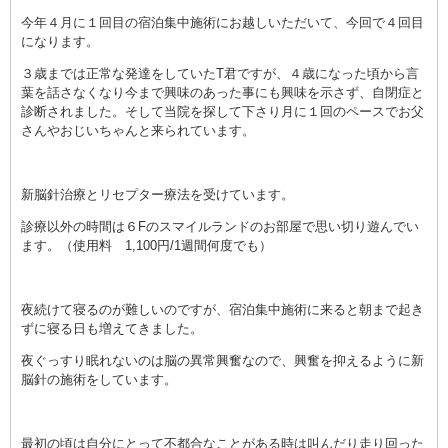
今年４月に１回目の宿泊集中施術にお越しいただいて、今回で４回目
になります。
３歳までは正常な発達をしていたT君ですが、４歳になった頃から言
葉を話さなくなり今まで興味のあった事にも興味を示さず、自閉症と
診断されました。そして当院を探して下さり月に１回のペースでお父
さんやおじいちゃんと来られています。
新脳針治療とリセプター療法を受けています。
診療以外の時間は６Fのスマイルランドのお部屋で思い切り遊んでい
ます。（使用料 1,100円/1週間何度でも）
夜続けて寝るのが難しいのですが、宿泊集中施術に来ると朝まで起き
ずに寝る日も増えてきました。
夜ぐっすり眠れないのは脳の異常興奮なので、興奮を抑えるように新
脳針の施術をしています。
最初の頃は自分にとって不都合なことがある時は叫んだり走り回った