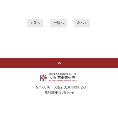
« 前へ
一覧へ
次へ »
〒574-0076 大阪府大東市曙町2-8
無料駐車場8台完備