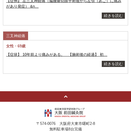
【症例】 左三叉神経痛（脳腫瘍切除手術後から左顎（あご）に痛み
があり発症） &n…
続きを読む
三叉神経痛
女性・69歳
【症状】 10年前より痛みがある。 【施術後の経過】 初…
続きを読む
〒574-0076 大阪府大東市曙町2-8
無料駐車場8台完備