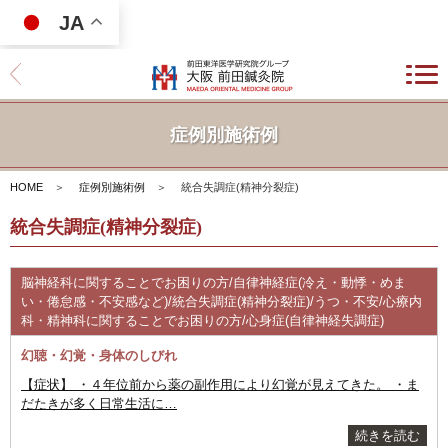
JA
症例別施術例
HOME
＞
症例別施術例
＞
統合失調症(精神分裂症)
統合失調症(精神分裂症)
脳神経科に関することでお困りの方/自律神経症(冷え・動悸・めま
い・倦怠感・不安感など)/統合失調症(精神分裂症)/うつ・不安/心療内
科・精神科に関することでお困りの方/心身症(自律神経失調症)
幻聴・幻覚・身体のしびれ
【症状】 ・４年位前から薬の副作用により幻覚が見えてきた。 ・ま
だたきが多く日常生活に…
続きを読む