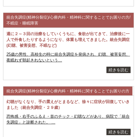
統合失調症(精神分裂症)/心療内科・精神科に関することでお困りの方/
不眠症・睡眠障害
週に２～３回の治療をしていくうちに、食欲が出てきて、治療後に一
人で外食したりするようになり、体重も増えてきました。統合失調症
(幻聴、被害妄想、不眠など)
25歳の男性、高校生の時に統合失調症を発病され、幻聴、被害妄想、
夜眠れず朝起きれないという…
続きを読む
統合失調症(精神分裂症)/心療内科・精神科に関することでお困りの方
幻聴がなくなり、手の震えがとまるなど、徐々に症状が回復していき
ました（統合失調症・２９歳）
恐怖感・右手のふるえ・首のチック・幻聴などがあり、病院で「統合
失調症」と診断された。 …
続きを読む