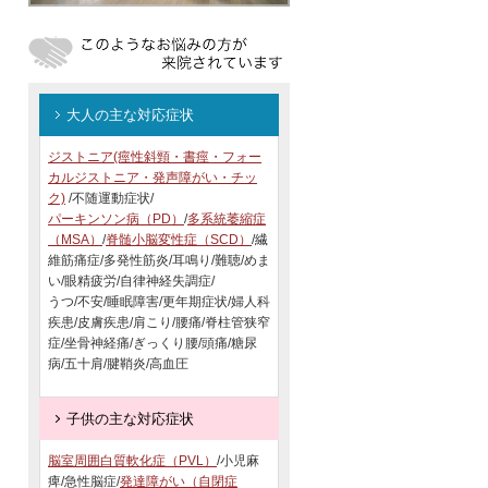
大人の主な対応症状
ジストニア(痙性斜頸・書痙・フォー
カルジストニア・発声障がい・チッ
ク)
/不随運動症状/
パーキンソン病（PD）
/
多系統萎縮症
（MSA）
/
脊髄小脳変性症（SCD）
/繊
維筋痛症/多発性筋炎/耳鳴り/難聴/めま
い/眼精疲労/自律神経失調症/
うつ/不安/睡眠障害/更年期症状/婦人科
疾患/皮膚疾患/肩こり/腰痛/脊柱管狭窄
症/坐骨神経痛/ぎっくり腰/頭痛/糖尿
病/五十肩/腱鞘炎/高血圧
子供の主な対応症状
脳室周囲白質軟化症（PVL）
/小児麻
痺/急性脳症/
発達障がい（自閉症