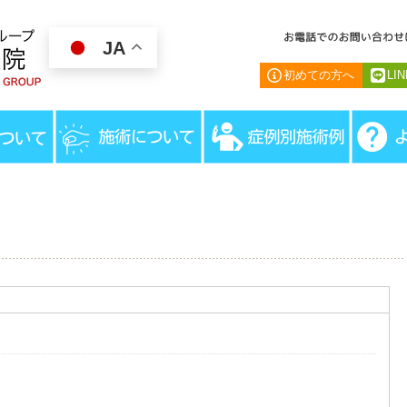
JA
初めての方へ
LI
HOME
＞
症例別施