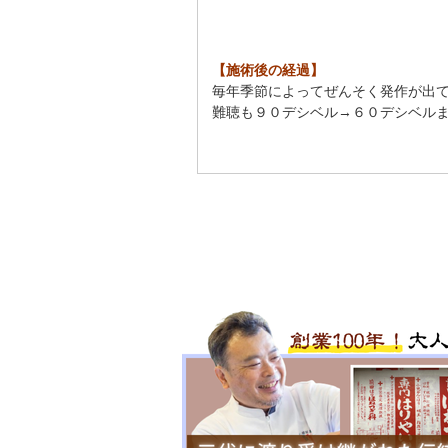
【施術後の経過】
毎年季節によってぜんそく発作が出
難聴も９０デシベル→６０デシベル