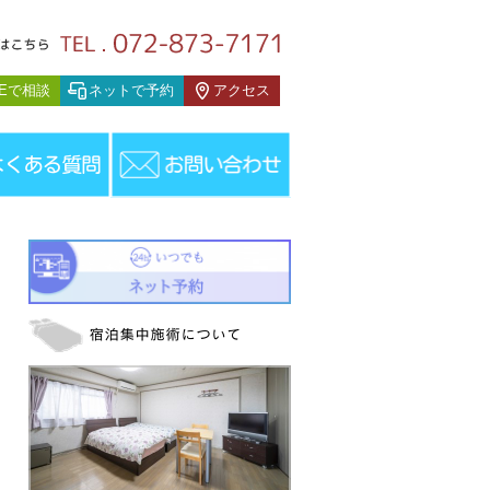
症例別施術例
NEで相談
ネットで予約
アクセス
術例
＞
小児ぜんそく
＞
10歳 男の子