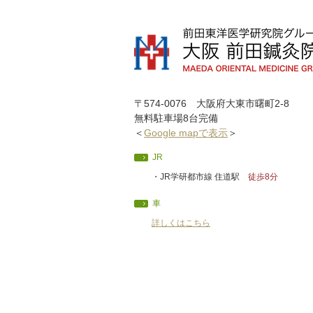
〒574-0076 大阪府大東市曙町2-8
無料駐車場8台完備
＜
Google mapで表示
＞
JR
・JR学研都市線 住道駅
徒歩8分
車
詳しくはこちら