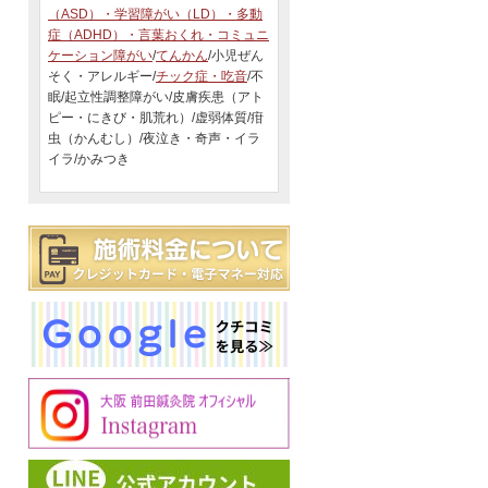
（ASD）・学習障がい（LD）・多動
症（ADHD）・言葉おくれ・コミュニ
ケーション障がい
/
てんかん
/小児ぜん
そく・アレルギー/
チック症・吃音
/不
眠/起立性調整障がい/皮膚疾患（アト
ピー・にきび・肌荒れ）/虚弱体質/疳
虫（かんむし）/夜泣き・奇声・イラ
イラ/かみつき