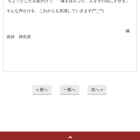
ちょっとした言葉がけで、「魂を揺さぶり、人をその気にさせる」
そんな声かけを、これからも意識していきます(*^_^*)
鍼
灸師 神先崇
« 前へ
一覧へ
次へ »