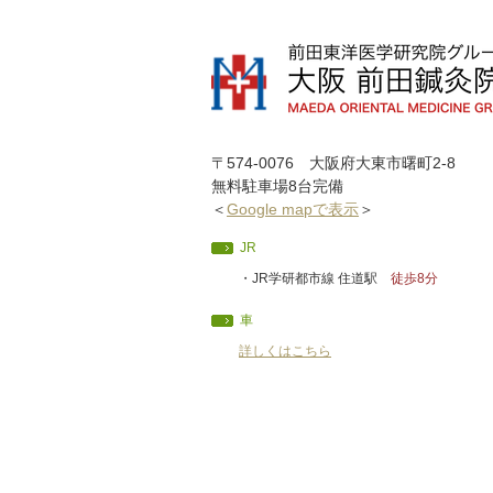
〒574-0076 大阪府大東市曙町2-8
無料駐車場8台完備
＜
Google mapで表示
＞
JR
・JR学研都市線 住道駅
徒歩8分
車
詳しくはこちら