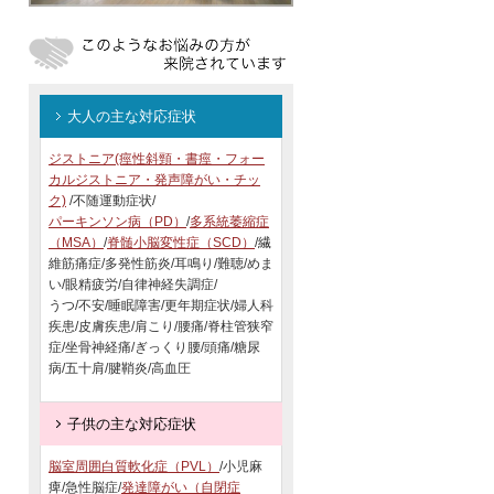
大人の主な対応症状
ジストニア(痙性斜頸・書痙・フォー
カルジストニア・発声障がい・チッ
ク)
/不随運動症状/
パーキンソン病（PD）
/
多系統萎縮症
（MSA）
/
脊髄小脳変性症（SCD）
/繊
維筋痛症/多発性筋炎/耳鳴り/難聴/めま
い/眼精疲労/自律神経失調症/
うつ/不安/睡眠障害/更年期症状/婦人科
疾患/皮膚疾患/肩こり/腰痛/脊柱管狭窄
症/坐骨神経痛/ぎっくり腰/頭痛/糖尿
病/五十肩/腱鞘炎/高血圧
子供の主な対応症状
脳室周囲白質軟化症（PVL）
/小児麻
痺/急性脳症/
発達障がい（自閉症