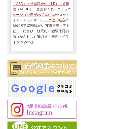
（ASD）・学習障がい（LD）・多動
症（ADHD）・言葉おくれ・コミュニ
ケーション障がい
/
てんかん
/小児ぜん
そく・アレルギー/
チック症・吃音
/不
眠/起立性調整障がい/皮膚疾患（アト
ピー・にきび・肌荒れ）/虚弱体質/疳
虫（かんむし）/夜泣き・奇声・イラ
イラ/かみつき