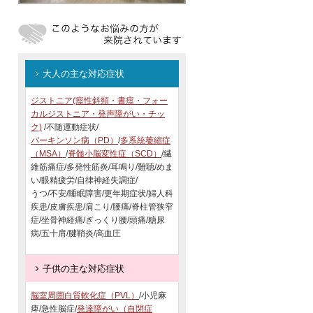
大人の主な対応症状
ジストニア(痙性斜頸・書痙・フォー
カルジストニア・発声障がい・チッ
ク)
/不随運動症状/
パーキンソン病（PD）
/
多系統萎縮症
（MSA）
/
脊髄小脳変性症（SCD）
/繊
維筋痛症/多発性筋炎/耳鳴り/難聴/めま
い/眼精疲労/自律神経失調症/
うつ/不安/睡眠障害/更年期症状/婦人科
疾患/皮膚疾患/肩こり/腰痛/脊柱管狭窄
症/坐骨神経痛/ぎっくり腰/頭痛/糖尿
病/五十肩/腱鞘炎/高血圧
子供の主な対応症状
脳室周囲白質軟化症（PVL）
/小児麻
痺/急性脳症/
発達障がい（自閉症