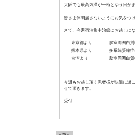
大阪でも最高気温が一桁とゆう日が
皆さま体調崩さないようにお気をつ
さて、今週宿泊集中治療にお越しに
東京都より 脳室周囲白質軟
熊本県より 多系統萎縮症
台湾より 脳室周囲白質軟
今週もお越し頂く患者様が快適に過
せて頂きます。
受付
« 前へ