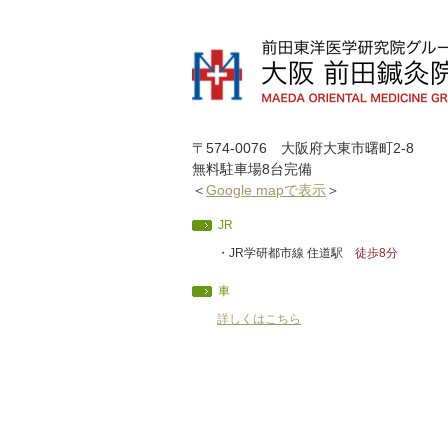
〒574-0076 大阪府大東市曙町2-8
無料駐車場8台完備
＜
Google mapで表示
＞
JR
・JR学研都市線 住道駅
徒歩8分
車
詳しくはこちら