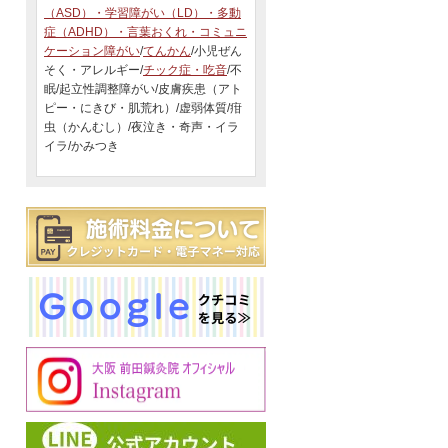
（ASD）・学習障がい（LD）・多動
症（ADHD）・言葉おくれ・コミュニ
ケーション障がい
/
てんかん
/小児ぜん
そく・アレルギー/
チック症・吃音
/不
眠/起立性調整障がい/皮膚疾患（アト
ピー・にきび・肌荒れ）/虚弱体質/疳
虫（かんむし）/夜泣き・奇声・イラ
イラ/かみつき