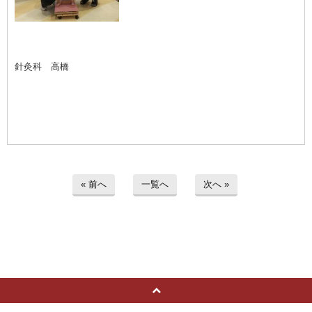
針灸科 高橋
« 前へ
一覧へ
次へ »