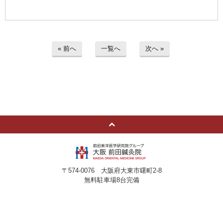
« 前へ
一覧へ
次へ »
〒574-0076 大阪府大東市曙町2-8
無料駐車場8台完備