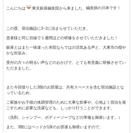
こんにちは
東京銀座鍼灸院から来ました、
鍼灸師の川本です！
この度、宿泊施設に3−2に泊まらせていただき、
患者様と同じ目線で１週間ほどの研修をさせていただきました！
銀座とはまた一味違った本院ならではの活気ある声と、
大東市の穏や
かな街並み、
受付の方々の明るい声などのおかげで、
とても有意義に研修させてい
ただきました。
また今回借りした3階のお部屋は、
共有スペースを含む宿泊施設とな
っているため、
ご家族やお子様の体調管理のために大事な炊事や、
心地よく宿泊を過
ごすために必要な洗濯なども、
しっかり行うことができます。
（洗剤、シャンプー、ボディーソープなどの準備も御座います。）
また、3階にはベッドが1床のお部屋も御座いますので、