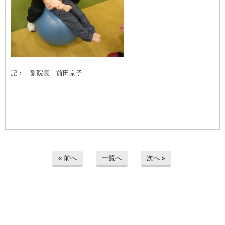
記： 副院長 前田京子
« 前へ
一覧へ
次へ »