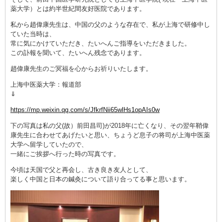
薬大学）とは約半世紀間友好医院であります。
私から趙偉康先生は、中国の父のような存在で、私が上海で研修中し
ていた当時は、
常に気にかけていただき、たいへんご指導をいただきました。
この訃報を聞いて、たいへん残念であります。
趙偉康先生のご冥福を心からお祈りいたします。
上海中医薬大学：報道部
⇓
https://mp.weixin.qq.com/s/JfkrfNii65wlHs1opAIs0w
下の写真は私の父(故）前田昌司)が2018年に亡くなり、その翌年鞘偉
康先生に合わせてあげたいと思い、ちょうど息子の将司が上海中医薬
大学へ留学していたので、
一緒にご挨拶へ行った時の写真です。
今頃は天国で父と再会し、古き良き友人として、
楽しく中国と日本の鍼灸について語り合ってる事と思います。