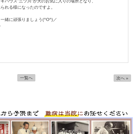
キハウス”三ツ川”が大のお気に入りの場所となり、
べられる様になったのですよ。
緒に頑張りましょう(^O^)／
~
一覧へ
次へ »