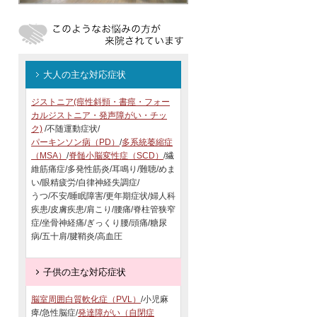
大人の主な対応症状
ジストニア(痙性斜頸・書痙・フォー
カルジストニア・発声障がい・チッ
ク)
/不随運動症状/
パーキンソン病（PD）
/
多系統萎縮症
（MSA）
/
脊髄小脳変性症（SCD）
/繊
維筋痛症/多発性筋炎/耳鳴り/難聴/めま
い/眼精疲労/自律神経失調症/
うつ/不安/睡眠障害/更年期症状/婦人科
疾患/皮膚疾患/肩こり/腰痛/脊柱管狭窄
症/坐骨神経痛/ぎっくり腰/頭痛/糖尿
病/五十肩/腱鞘炎/高血圧
子供の主な対応症状
脳室周囲白質軟化症（PVL）
/小児麻
痺/急性脳症/
発達障がい（自閉症