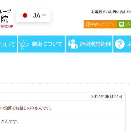
JA
初めての方へ
LI
HOME
＞
スタッフブログ
＞
MSA：多系統委縮症…富
2014年06月27日
集中治療でお越しのＯさんです。
Ｏさんです。