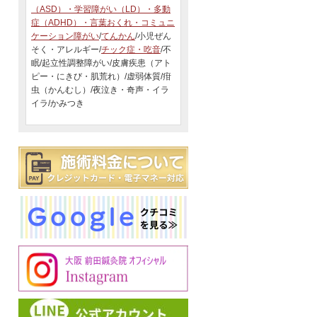
（ASD）・学習障がい（LD）・多動
症（ADHD）・言葉おくれ・コミュニ
ケーション障がい
/
てんかん
/小児ぜん
そく・アレルギー/
チック症・吃音
/不
眠/起立性調整障がい/皮膚疾患（アト
ピー・にきび・肌荒れ）/虚弱体質/疳
虫（かんむし）/夜泣き・奇声・イラ
イラ/かみつき