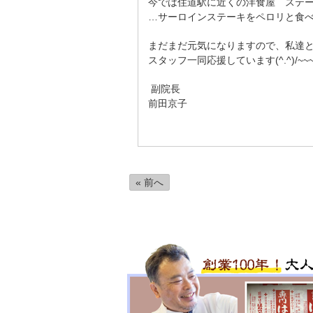
今では住道駅に近くの洋食屋 ステー
…サーロインステーキをペロリと食
まだまだ元気になりますので、私達と一
スタッフ一同応援しています(^.^)/~~
副院長
前田京子
« 前へ