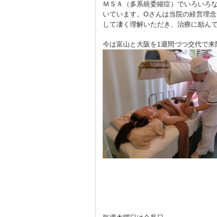
ＭＳＡ（多系統委縮症）でいろいろ
いています。Oさんは当院の経営理
して凄く理解いただき、治療に励ん
今は富山と大阪を1週間づつ交代で来