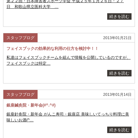
第２２回・日本障害者スポーツ学会 平成２５年１月２６日・２７
日 和歌山県立医科大学 …
続きを読む
スタッフブログ
2013年01月21日
フェイスブックの効果的な利用の仕方を検討中！！
私達はフェイスブックチームを組んで情報を公開しているのですが、
フェイスブックは特定…
続きを読む
スタッフブログ
2013年01月14日
銀座鍼灸院・新年会(#^.^#)
銀座針灸院・新年会 がんこ寿司・銀座店 美味しいてっちり料理に美
味しいお酒(^…
続きを読む