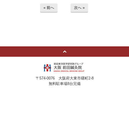
« 前へ
次へ »
〒574-0076 大阪府大東市曙町2-8
無料駐車場8台完備