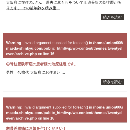
大阪府に在住のJさん 過去に尻もちをついて圧迫骨折の既往歴があ
ります。 その後年齢を積み重…
続きを読む
Warning
: Invalid argument supplied for foreach() in
/home/union006/
maeda-shinkyu.com/public_html/wp/wp-content/themes/twentyel
even/archive.php
on line
16
◎脊柱管狭窄症の患者様の治療経過です。
男性 48歳代
大阪府にお住まい
…
続きを読む
Warning
: Invalid argument supplied for foreach() in
/home/union006/
maeda-shinkyu.com/public_html/wp/wp-content/themes/twentyel
even/archive.php
on line
16
寒暖差腰痛にお気を付けください！