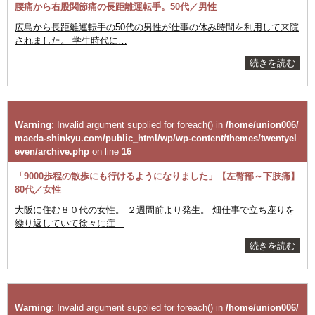
腰痛から右股関節痛の長距離運転手。50代／男性
広島から長距離運転手の50代の男性が仕事の休み時間を利用して来院
されました。 学生時代に…
続きを読む
Warning
: Invalid argument supplied for foreach() in
/home/union006/
maeda-shinkyu.com/public_html/wp/wp-content/themes/twentyel
even/archive.php
on line
16
「9000歩程の散歩にも行けるようになりました」【左臀部～下肢痛】
80代／女性
大阪に住む８０代の女性。 ２週間前より発生。 畑仕事で立ち座りを
繰り返していて徐々に症…
続きを読む
Warning
: Invalid argument supplied for foreach() in
/home/union006/