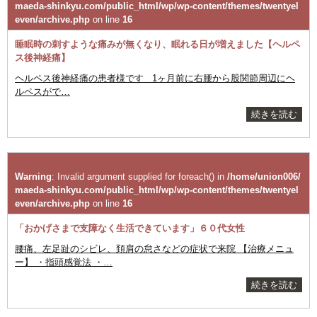
maeda-shinkyu.com/public_html/wp/wp-content/themes/twentyel
even/archive.php
on line
16
睡眠時の刺すような痛みが無くなり、眠れる日が増えました【ヘルペ
ス後神経痛】
ヘルペス後神経痛の患者様です 1ヶ月前に右腰から股関節周辺にヘ
ルペスがで…
続きを読む
Warning
: Invalid argument supplied for foreach() in
/home/union006/
maeda-shinkyu.com/public_html/wp/wp-content/themes/twentyel
even/archive.php
on line
16
「おかげさまで支障なく生活できています」６０代女性
腰痛、左足趾のシビレ、頚肩の怠さなどの症状で来院 【治療メニュ
ー】 ・指頭感覚法 ・…
続きを読む