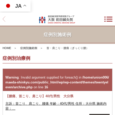
JA
症例別施術例
HOME
＞
症例別施術例
＞
首・肩こり・腰痛（ぎっくり腰）
症例別治療例
Warning
: Invalid argument supplied for foreach() in
/home/union006/
maeda-shinkyu.com/public_html/wp/wp-content/themes/twentyel
even/archive.php
on line
16
【腰痛、首こり、肩こり】40代/男性 大分県
主訴：首こり、肩こり、腰痛 年齢：40代/男性 住所：大分県 施術内
容：…