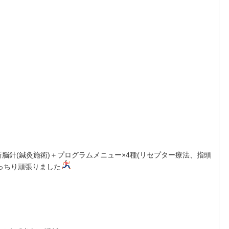
脳針(鍼灸施術)＋プログラムメニュー×4種(リセプター療法、指頭
っちり頑張りました