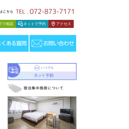
スタッフブログ
NEで相談
ネットで予約
アクセス
化症の疑い【大阪府大東市/大阪 前田鍼灸院】