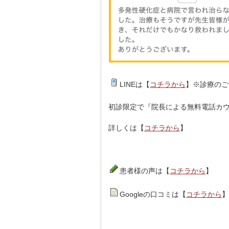
LINEは【
コチラから
】※診療のご
初診限定で『院長による無料電話カウ
詳しくは【
コチラから
】
患者様の声は【
コチラから
】
Googleの口コミは【
コチラから
】