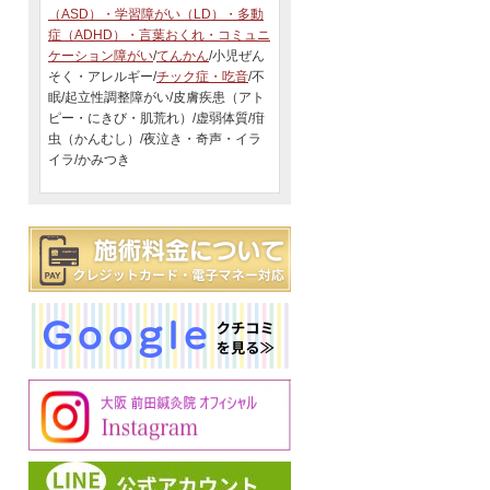
（ASD）・学習障がい（LD）・多動
症（ADHD）・言葉おくれ・コミュニ
ケーション障がい
/
てんかん
/小児ぜん
そく・アレルギー/
チック症・吃音
/不
眠/起立性調整障がい/皮膚疾患（アト
ピー・にきび・肌荒れ）/虚弱体質/疳
虫（かんむし）/夜泣き・奇声・イラ
イラ/かみつき