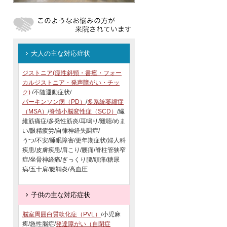
大人の主な対応症状
ジストニア(痙性斜頸・書痙・フォー
カルジストニア・発声障がい・チッ
ク)
/不随運動症状/
パーキンソン病（PD）
/
多系統萎縮症
（MSA）
/
脊髄小脳変性症（SCD）
/繊
維筋痛症/多発性筋炎/耳鳴り/難聴/めま
い/眼精疲労/自律神経失調症/
うつ/不安/睡眠障害/更年期症状/婦人科
疾患/皮膚疾患/肩こり/腰痛/脊柱管狭窄
症/坐骨神経痛/ぎっくり腰/頭痛/糖尿
病/五十肩/腱鞘炎/高血圧
子供の主な対応症状
脳室周囲白質軟化症（PVL）
/小児麻
痺/急性脳症/
発達障がい（自閉症