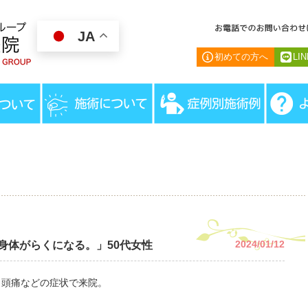
JA
初めての方へ
LI
HOME
＞
患者様の声
＞
「治療を受
2024/01/12
身体がらくになる。」50代女性
、頭痛などの症状で来院。