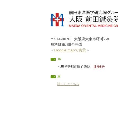
〒574-0076 大阪府大東市曙町2-8
無料駐車場8台完備
＜
Google mapで表示
＞
JR
・JR学研都市線 住道駅
徒歩8分
車
詳しくはこちら