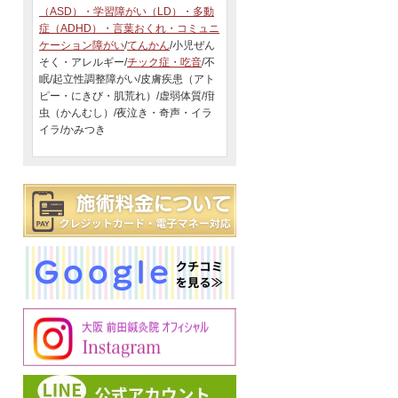
（ASD）・学習障がい（LD）・多動
症（ADHD）・言葉おくれ・コミュニ
ケーション障がい
/
てんかん
/小児ぜん
そく・アレルギー/
チック症・吃音
/不
眠/起立性調整障がい/皮膚疾患（アト
ピー・にきび・肌荒れ）/虚弱体質/疳
虫（かんむし）/夜泣き・奇声・イラ
イラ/かみつき