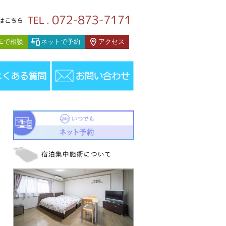
患者様の声
NEで相談
ネットで予約
アクセス
けた後はとても身体がらくになる。」50代女性