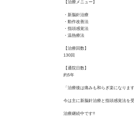
【治療メニュー】
・新脳針治療
・動作改善法
・指頭感覚法
・温熱療法
【治療回数】
130回
【通院日数】
約5年
「治療後は痛みも和らぎ楽になりま
今は主に新脳針治療と指頭感覚法を
治療継続中です!!