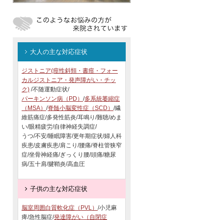
大人の主な対応症状
ジストニア(痙性斜頸・書痙・フォー
カルジストニア・発声障がい・チッ
ク)
/不随運動症状/
パーキンソン病（PD）
/
多系統萎縮症
（MSA）
/
脊髄小脳変性症（SCD）
/繊
維筋痛症/多発性筋炎/耳鳴り/難聴/めま
い/眼精疲労/自律神経失調症/
うつ/不安/睡眠障害/更年期症状/婦人科
疾患/皮膚疾患/肩こり/腰痛/脊柱管狭窄
症/坐骨神経痛/ぎっくり腰/頭痛/糖尿
病/五十肩/腱鞘炎/高血圧
子供の主な対応症状
脳室周囲白質軟化症（PVL）
/小児麻
痺/急性脳症/
発達障がい（自閉症