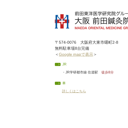
〒574-0076 大阪府大東市曙町2-8
無料駐車場8台完備
＜
Google mapで表示
＞
JR
・JR学研都市線 住道駅
徒歩8分
車
詳しくはこちら