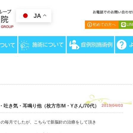
JA
初めての方へ
LI
HOME
＞
患者様の声
＞
ひどい頭痛・肩こり・眩暈・
2019/04/03
吐き気・耳鳴り他（枚方市/M・Yさん/70代）
りの毎月でしたが、こちらで新脳針の治療をして頂き