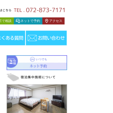
患者様の声
NEで相談
ネットで予約
アクセス
吐き気・耳鳴り他（枚方市/M・Yさん/70代）