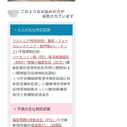
大人の主な対応症状
ジストニア(痙性斜頸・書痙・フォー
カルジストニア・発声障がい・チッ
ク)
/不随運動症状/
パーキンソン病（PD）
/
多系統萎縮症
（MSA）
/
脊髄小脳変性症（SCD）
/繊
維筋痛症/多発性筋炎/耳鳴り/難聴/めま
い/眼精疲労/自律神経失調症/
うつ/不安/睡眠障害/更年期症状/婦人科
疾患/皮膚疾患/肩こり/腰痛/脊柱管狭窄
症/坐骨神経痛/ぎっくり腰/頭痛/糖尿
病/五十肩/腱鞘炎/高血圧
子供の主な対応症状
脳室周囲白質軟化症（PVL）
/小児麻
痺/急性脳症/
発達障がい（自閉症