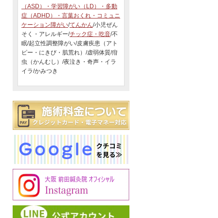
（ASD）・学習障がい（LD）・多動
症（ADHD）・言葉おくれ・コミュニ
ケーション障がい
/
てんかん
/小児ぜん
そく・アレルギー/
チック症・吃音
/不
眠/起立性調整障がい/皮膚疾患（アト
ピー・にきび・肌荒れ）/虚弱体質/疳
虫（かんむし）/夜泣き・奇声・イラ
イラ/かみつき