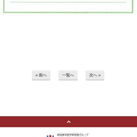
« 前へ
一覧へ
次へ »