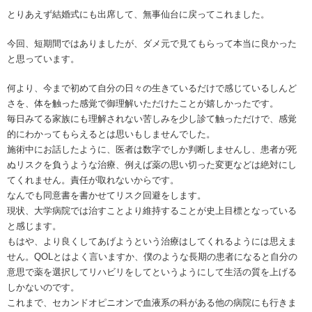
とりあえず結婚式にも出席して、無事仙台に戻ってこれました。
今回、短期間ではありましたが、ダメ元で見てもらって本当に良かった
と思っています。
何より、今まで初めて自分の日々の生きているだけで感じているしんど
さを、体を触った感覚で御理解いただけたことが嬉しかったです。
毎日みてる家族にも理解されない苦しみを少し診て触っただけで、感覚
的にわかってもらえるとは思いもしませんでした。
施術中にお話したように、医者は数字でしか判断しませんし、患者が死
ぬリスクを負うような治療、例えば薬の思い切った変更などは絶対にし
てくれません。責任が取れないからです。
なんでも同意書を書かせてリスク回避をします。
現状、大学病院では治すことより維持することが史上目標となっている
と感じます。
もはや、より良くしてあげようという治療はしてくれるようには思えま
せん。QOLとはよく言いますか、僕のような長期の患者になると自分の
意思で薬を選択してリハビリをしてというようにして生活の質を上げる
しかないのです。
これまで、セカンドオピニオンで血液系の科がある他の病院にも行きま