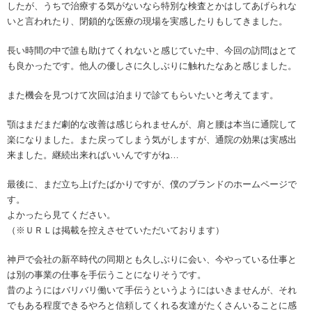
したが、うちで治療する気がないなら特別な検査とかはしてあげられな
いと言われたり、閉鎖的な医療の現場を実感したりもしてきました。
長い時間の中で誰も助けてくれないと感じていた中、今回の訪問はとて
も良かったです。他人の優しさに久しぶりに触れたなあと感じました。
また機会を見つけて次回は泊まりで診てもらいたいと考えてます。
顎はまだまだ劇的な改善は感じられませんが、肩と腰は本当に通院して
楽になりました。また戻ってしまう気がしますが、通院の効果は実感出
来ました。継続出来ればいいんですがね…
最後に、まだ立ち上げたばかりですが、僕のブランドのホームページで
す。
よかったら見てください。
（※ＵＲＬは掲載を控えさせていただいております）
神戸で会社の新卒時代の同期とも久しぶりに会い、今やっている仕事と
は別の事業の仕事を手伝うことになりそうです。
昔のようにはバリバリ働いて手伝うというようにはいきませんが、それ
でもある程度できるやろと信頼してくれる友達がたくさんいることに感