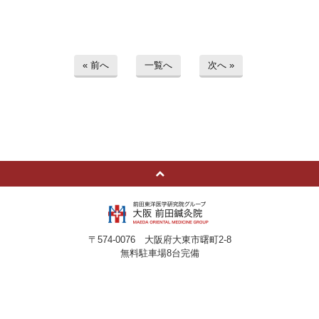
« 前へ
一覧へ
次へ »
〒574-0076 大阪府大東市曙町2-8
無料駐車場8台完備