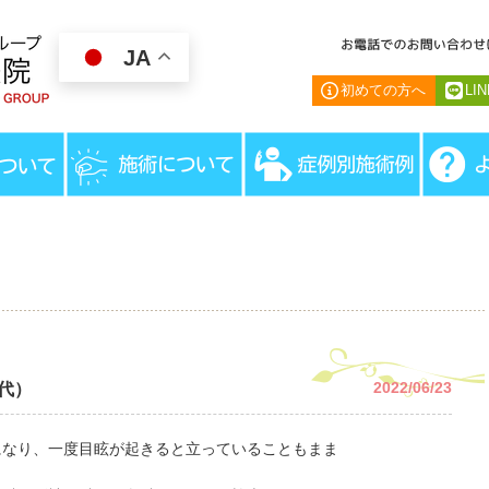
JA
初めての方へ
LI
HOME
＞
患
2022/06/23
0代）
になり、一度目眩が起きると立っていることもまま