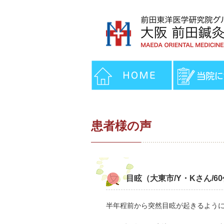
患者様の声
目眩（大東市/Y・Kさん/6
半年程前から突然目眩が起きるよう