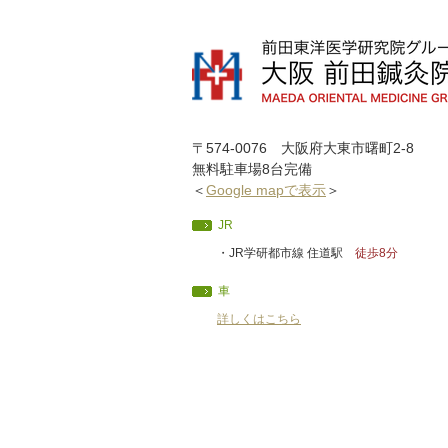
〒574-0076 大阪府大東市曙町2-8
無料駐車場8台完備
＜
Google mapで表示
＞
JR
・JR学研都市線 住道駅
徒歩8分
車
詳しくはこちら