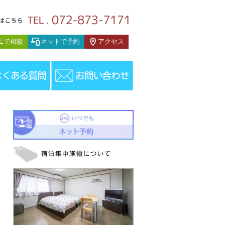
患者様の声
NEで相談
ネットで予約
アクセス
者様の声
＞
目眩（大東市/Y・Kさん/60代）