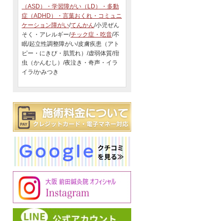
（ASD）・学習障がい（LD）・多動
症（ADHD）・言葉おくれ・コミュニ
ケーション障がい
/
てんかん
/小児ぜん
そく・アレルギー/
チック症・吃音
/不
眠/起立性調整障がい/皮膚疾患（アト
ピー・にきび・肌荒れ）/虚弱体質/疳
虫（かんむし）/夜泣き・奇声・イラ
イラ/かみつき