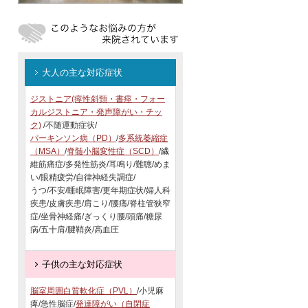
大人の主な対応症状
ジストニア(痙性斜頸・書痙・フォー
カルジストニア・発声障がい・チッ
ク)
/不随運動症状/
パーキンソン病（PD）
/
多系統萎縮症
（MSA）
/
脊髄小脳変性症（SCD）
/繊
維筋痛症/多発性筋炎/耳鳴り/難聴/めま
い/眼精疲労/自律神経失調症/
うつ/不安/睡眠障害/更年期症状/婦人科
疾患/皮膚疾患/肩こり/腰痛/脊柱管狭窄
症/坐骨神経痛/ぎっくり腰/頭痛/糖尿
病/五十肩/腱鞘炎/高血圧
子供の主な対応症状
脳室周囲白質軟化症（PVL）
/小児麻
痺/急性脳症/
発達障がい（自閉症