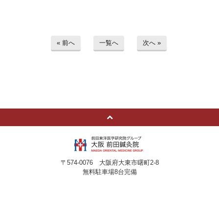
« 前へ
一覧へ
次へ »
〒574-0076 大阪府大東市曙町2-8
無料駐車場8台完備