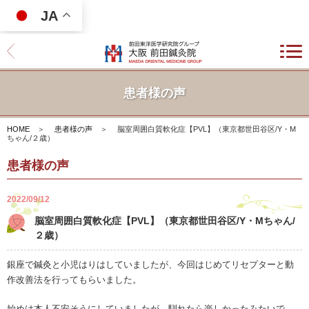
JA
患者様の声
HOME
＞
患者様の声
＞
脳室周囲白質軟化症【PVL】（東京都世田谷区/Y・M
ちゃん/２歳）
患者様の声
2022/09/12
脳室周囲白質軟化症【PVL】（東京都世田谷区/Y・Mちゃん/
２歳）
銀座で鍼灸と小児はりはしていましたが、今回はじめてリセプターと動
作改善法を行ってもらいました。
始めは本人不安そうにしていましたが、馴れたら楽しかったみたいで