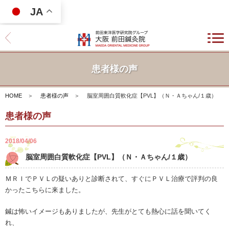
JA
患者様の声
HOME
＞
患者様の声
＞
脳室周囲白質軟化症【PVL】（Ｎ・Ａちゃん/１歳）
患者様の声
2018/04/06
脳室周囲白質軟化症【PVL】（Ｎ・Ａちゃん/１歳）
ＭＲＩでＰＶＬの疑いありと診断されて、すぐにＰＶＬ治療で評判の良
かったこちらに来ました。
鍼は怖いイメージもありましたが、先生がとても熱心に話を聞いてく
れ、