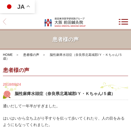
JA
患者様の声
HOME
＞
患者様の声
＞
脳性麻痺水頭症（奈良県北葛城郡/Ｙ・Ｋちゃん/５
歳）
患者様の声
2018/08/24
脳性麻痺水頭症（奈良県北葛城郡/Ｙ・Ｋちゃん/５歳）
通いだして一年半がすぎました。
はいはいから立ち上がり手すりを伝って歩いてくれたり、人の目をみる
ようにもなってくれました。