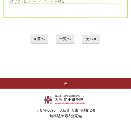
« 前へ
一覧へ
次へ »
〒574-0076 大阪府大東市曙町2-8
無料駐車場8台完備