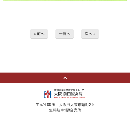
« 前へ
一覧へ
次へ »
〒574-0076 大阪府大東市曙町2-8
無料駐車場8台完備