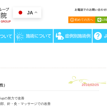
JA
初めての方へ
LI
HOME
＞
患
2016/02/25
性）
upの努力で改善
細部、針・灸・マッサージでの改善