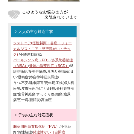
大人の主な対応症状
ジストニア(痙性斜頸・書痙・フォー
カルジストニア・発声障がい・チッ
ク)
/不随運動症状/
パーキンソン病（PD）
/
多系統萎縮症
（MSA）
/
脊髄小脳変性症（SCD）
/繊
維筋痛症/多発性筋炎/耳鳴り/難聴/めま
い/眼精疲労/自律神経失調症/
うつ/不安/睡眠障害/更年期症状/婦人科
疾患/皮膚疾患/肩こり/腰痛/脊柱管狭窄
症/坐骨神経痛/ぎっくり腰/頭痛/糖尿
病/五十肩/腱鞘炎/高血圧
子供の主な対応症状
脳室周囲白質軟化症（PVL）
/小児麻
痺/急性脳症/
発達障がい（自閉症