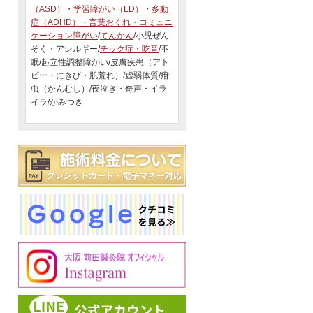
（ASD）・学習障がい（LD）・多動
症（ADHD）・言葉おくれ・コミュニ
ケーション障がい
/
てんかん
/小児ぜん
そく・アレルギー/
チック症・吃音
/不
眠/起立性調整障がい/皮膚疾患（アト
ピー・にきび・肌荒れ）/虚弱体質/疳
虫（かんむし）/夜泣き・奇声・イラ
イラ/かみつき