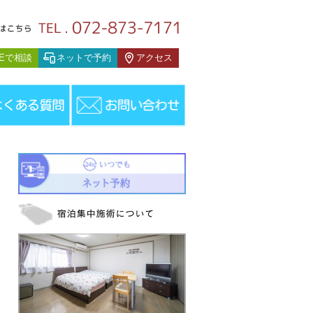
患者様の声
NEで相談
ネットで予約
アクセス
者様の声
＞
自律神経失調症（40代 男性）