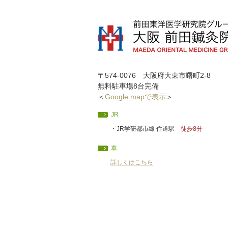
〒574-0076 大阪府大東市曙町2-8
無料駐車場8台完備
＜
Google mapで表示
＞
JR
・JR学研都市線 住道駅
徒歩8分
車
詳しくはこちら