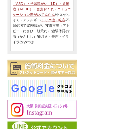
（ASD）・学習障がい（LD）・多動
症（ADHD）・言葉おくれ・コミュニ
ケーション障がい
/
てんかん
/小児ぜん
そく・アレルギー/
チック症・吃音
/不
眠/起立性調整障がい/皮膚疾患（アト
ピー・にきび・肌荒れ）/虚弱体質/疳
虫（かんむし）/夜泣き・奇声・イラ
イラ/かみつき