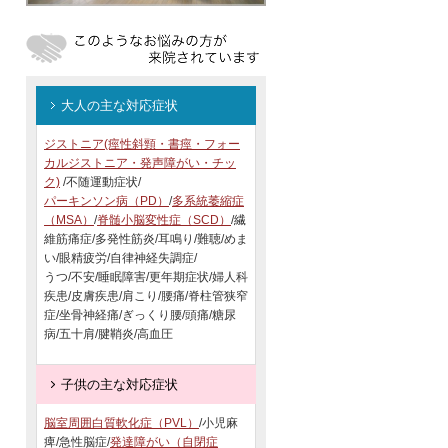
大人の主な対応症状
ジストニア(痙性斜頸・書痙・フォー
カルジストニア・発声障がい・チッ
ク)
/不随運動症状/
パーキンソン病（PD）
/
多系統萎縮症
（MSA）
/
脊髄小脳変性症（SCD）
/繊
維筋痛症/多発性筋炎/耳鳴り/難聴/めま
い/眼精疲労/自律神経失調症/
うつ/不安/睡眠障害/更年期症状/婦人科
疾患/皮膚疾患/肩こり/腰痛/脊柱管狭窄
症/坐骨神経痛/ぎっくり腰/頭痛/糖尿
病/五十肩/腱鞘炎/高血圧
子供の主な対応症状
脳室周囲白質軟化症（PVL）
/小児麻
痺/急性脳症/
発達障がい（自閉症