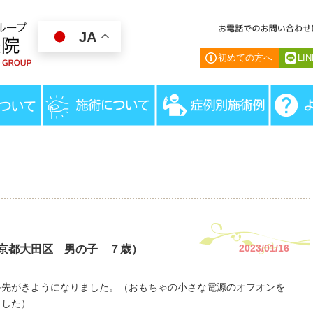
JA
初めての方へ
LI
HOME
＞
患者様の声
＞
PVL、
2023/01/16
東京都大田区 男の子 ７歳）
手先がきようになりました。（おもちゃの小さな電源のオフオンを
ました）