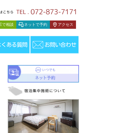
患者様の声
NEで相談
ネットで予約
アクセス
ウェスト症候群（東京都大田区 男の子 ７歳）