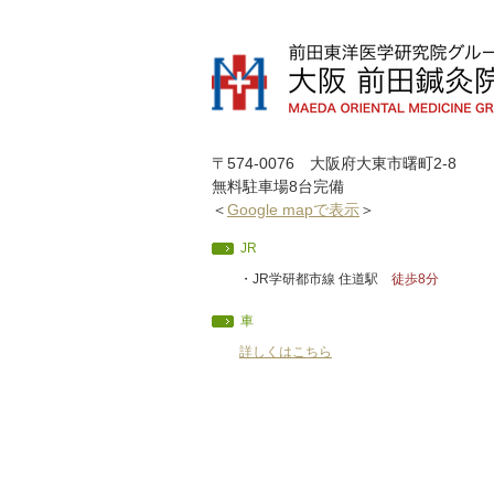
〒574-0076 大阪府大東市曙町2-8
無料駐車場8台完備
＜
Google mapで表示
＞
JR
・JR学研都市線 住道駅
徒歩8分
車
詳しくはこちら